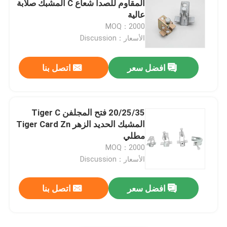
المقاوم للصدأ شعاع C المشبك صلابة
عالية
النمر المشبك
MOQ：2000
الأسعار：Discussion
سروج قناة معدنية
افضل سعر
اتصل بنا
مشبك السرج المعدني
20/25/35 فتح المجلفن Tiger C
لوحات غطاء الصندوق الكهربائي
المشبك الحديد الزهر Tiger Card Zn
مطلي
MOQ：2000
الأسعار：Discussion
افضل سعر
اتصل بنا