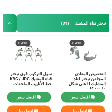
تبختر قناة المشبك
(31)
التخصيص المعادن
سهل التركيب قوي تبختر
المجلفن تبختر قناة
قناة المشبك KBG / JDG
المشابك U على شكل
خط الأنابيب الملحقات
عارضة كليب
افضل سعر
افضل سعر
اتصل بنا
اتصل بنا