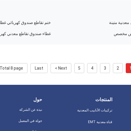
معدنية متينة
ختم تقاطع صندوق كهربائي غطاء
غطاء صندوق تقاطع معدني كهربائ
Total 8 page
Last
Next >
5
4
3
2
المنتجات
حول
نبذة عن الشركة
تركيبات الأنابيب المعدنية
جولة في المعمل
قناة معدنية EMT