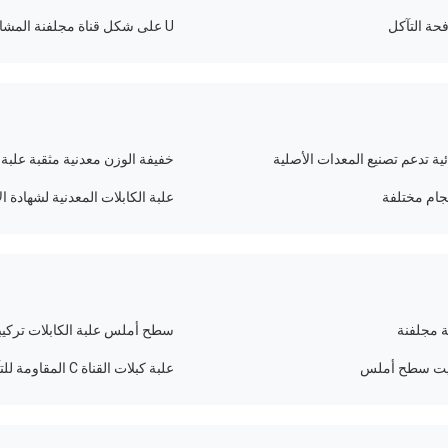
حة التآكل
U على شكل قناة مجلفنة المشابك قناة تبختر حزام مقاومة للتآكل
ائية تدعم تصنيع المعدات الأصلية
خفيفة الوزن معدنية مثقبة علبة
جام مختلفة
علبة الكابلات المعدنية لشهادة ا
ة مجلفنة
سطح أملس علبة الكابلات تركيبات جس
تثبيت سطح أملس
علبة كبلات القناة C المقاومة للتآكل وذراع الصلب المتقاطع ISO9001