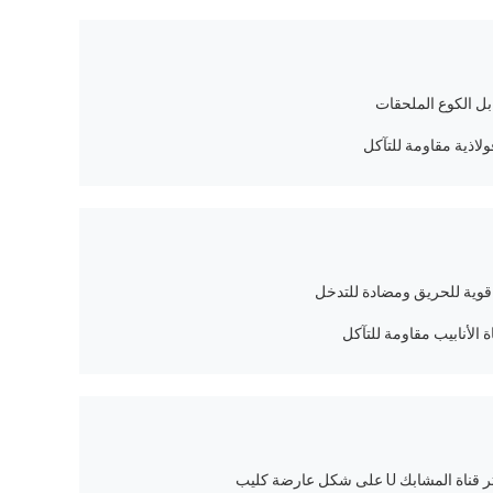
اذية مقاومة للتآكل
 U على شكل عارضة كليب