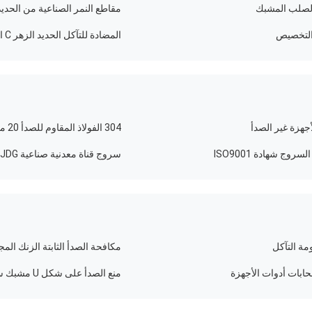
مقاطع النمر الصناعية من الحديد الز
المضادة للتآكل الحديد الزهر C المشابك تعليق شماعات C نوع شعاع المشبك
304 الفولاذ المقاوم للصدأ 20 مم قناة معدنية السروج المقاومة للتآكل
سروج قناة معدنية صناعية JDG سطح أملس وموحد
مكافحة الصدأ الثابتة الزنك ال
منع الصدأ على شكل U مشبك سرج معدني لتركيب خطوط الأنابيب