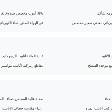
ومة للتآكل
JDG أنبوب مخصص صندوق تقاطع كهربائي معدني سمك 1.0 مم - 1.6 مم
هربائي معدني صغير مخصص
في الهواء الطلق للماء الكهربائي
عالية المتانة أنابيب الربيع كلي
ربيع موحدة السطح
مقاطع زنبركية لأنابيب مواسير ا
نحناء
صلابة عالية المجلفن خطاف ال
ركيب أنابيب المياه
ارتداء مقاومة خطاف الأنابيب ا