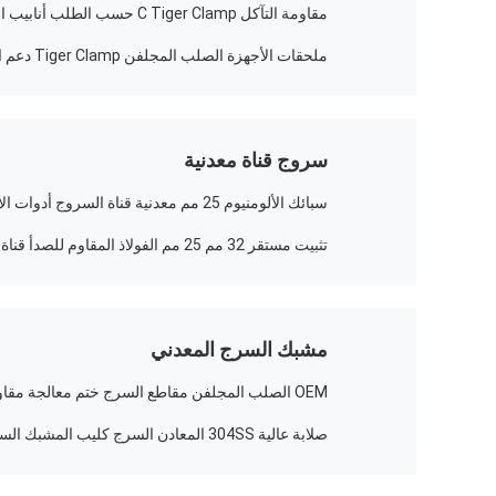
مقاومة التآكل C Tiger Clamp حسب الطلب أنابيب الصلب المشبك
ملحقات الأجهزة الصلب المجلفن Tiger Clamp دعم التخصيص
سروج قناة معدنية
سبائك الألومنيوم 25 مم معدنية قناة السروج أدوات الأجهزة غير الصدأ
تثبيت مستقر 32 مم 25 مم الفولاذ المقاوم للصدأ قناة السروج شهادة ISO9001
مشبك السرج المعدني
OEM الصلب المجلفن مقاطع السرج ختم معالجة مقاومة التآكل
صلابة عالية 304SS المعادن السرج كليب المشبك السحابات أدوات الأجهزة