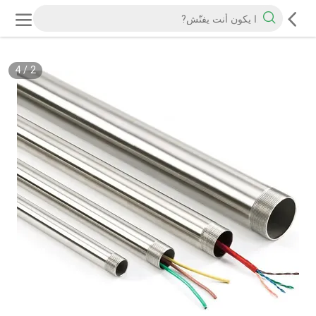
4
/
2