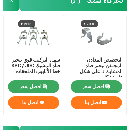
تبختر قناة المشبك
(31)
التخصيص المعادن
سهل التركيب قوي تبختر
المجلفن تبختر قناة
قناة المشبك KBG / JDG
المشابك U على شكل
خط الأنابيب الملحقات
عارضة كليب
افضل سعر
افضل سعر
اتصل بنا
اتصل بنا