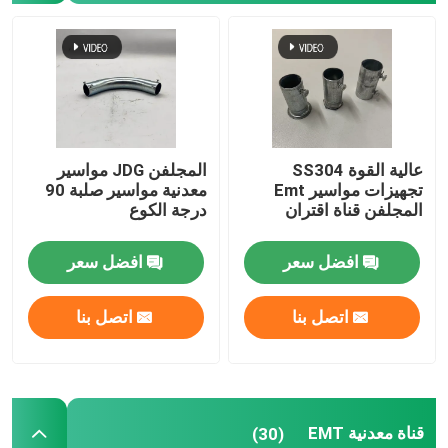
علبة الكابلات المعدنية
ملحقات علبة الكابلات
عالية القوة SS304
المجلفن JDG مواسير
صندوق تقاطع كهربائي معدني
تجهيزات مواسير Emt
معدنية مواسير صلبة 90
المجلفن قناة اقتران
درجة الكوع
أنبوب الربيع كليب
افضل سعر
افضل سعر
مشبك ربط الأنابيب
اتصل بنا
اتصل بنا
واقي أنبوب بلاستيكي
مشبك أنابيب مجلفن
قناة معدنية EMT
(30)