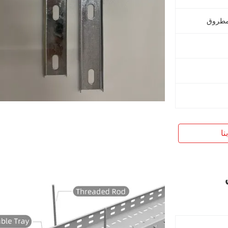
المطروق
نا