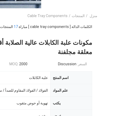
منزل
/
المنتجات
/
Cable Tray Components
الكلمات الدالة [ cable tray components ] مباراة
17
المنتجات.
مكونات علبة الكابلات عالية الصلابة 
معلقة مجلفنة
السعر:
Discussion
2000
MOQ:
اسم المنتج
علبة الكابلات
علم المواد
الفولاذ / الفولاذ المقاوم للصدأ / س
يكتب
تهوية أو حوض مثقوب
عرض
مخصص