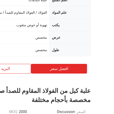
اسم المنتج
علبة الكابلات
علم المواد
الفولاذ / الفولاذ المقاوم للصدأ / س
يكتب
تهوية أو حوض مثقوب
عرض
مخصص
طول
مخصص
افضل سعر
البريد ب
علبة كبل من الفولاذ المقاوم للصدأ صل
مخصصة بأحجام مختلفة
السعر:
Discussion
2000
MOQ: