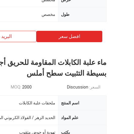
طول
مخصص
افضل سعر
البريد ب
ماء علبة الكابلات المقاومة للحريق أج
بسيطة التثبيت سطح أملس
السعر:
Discussion
2000
MOQ:
اسم المنتج
ملحقات علبة الكابلات
علم المواد
الحديد الزهر / الفولاذ الكربوني 
يكتب
تهوية أو حوض مثقوب