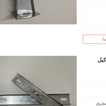
نا
كبل
المطروق