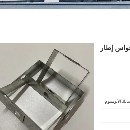
أقواس إطار
بائك الألومنيوم