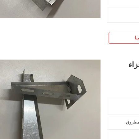
نا
زاء
المطروق