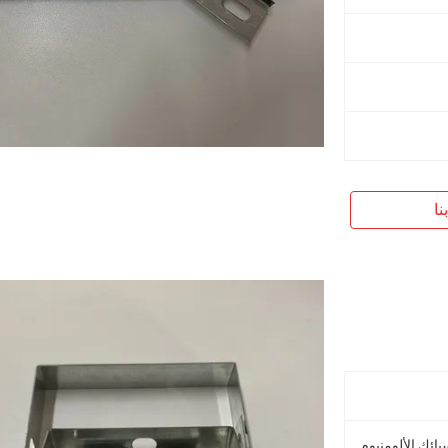
نا
سبائك الألومنيوم