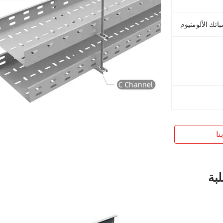
بائك الألومنيوم
نا
بة