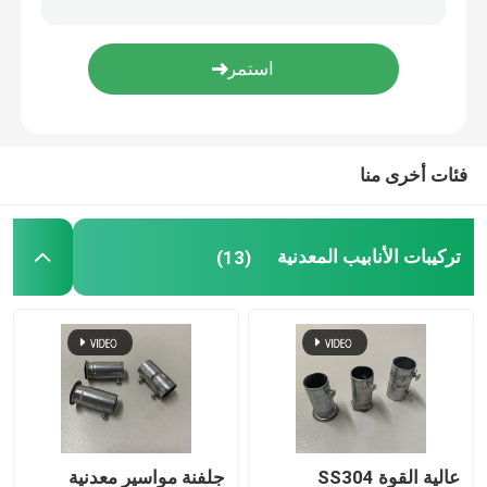
النمر المشبك
سروج قناة معدنية
فئات أخرى منا
مشبك السرج المعدني
تركيبات الأنابيب المعدنية
(13)
لوحات غطاء الصندوق الكهربائي
عالية القوة SS304
جلفنة مواسير معدنية