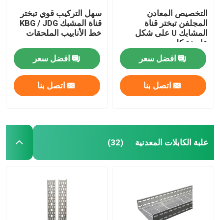
التخصيص المعادن
سهل التركيب قوي تبختر
المجلفن تبختر قناة
قناة المشبك KBG / JDG
المشابك U على شكل
خط الأنابيب الملحقات
عارضة كليب
افضل سعر
افضل سعر
اتصل بنا
اتصل بنا
علبة الكابلات المعدنية
(32)