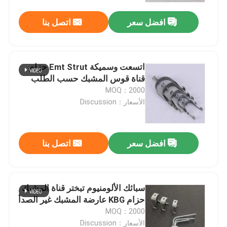
افضل سعر
اتصل بنا
اتسعت وسميكة Emt Strut حزام
قناة قوس المشبك حسب الطلب
MOQ：2000
الأسعار：Discussion
افضل سعر
اتصل بنا
منزل
سبائك الألومنيوم تبختر قناة المشبك
المنتجات
حزام KBG عارضة المشبك غير الصدأ
MOQ：2000
أشرطة فيديو
الأسعار：Discussion