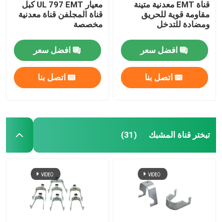
قناة EMT معدنية متينة
معيار UL 797 EMT كبل
مقاومة قوية للحريق
قناة المجلفن قناة معدنية
ومضادة للتدخل
مخصصة
افضل سعر
افضل سعر
اتصل بنا
اتصل بنا
تبختر قناة المشبك
(31)